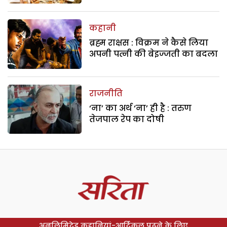
कहानी
ब्रह्म राक्षस : विक्रम ने कैसे लिया
अपनी पत्नी की बेइज्जती का बदला
राजनीति
‘ना’ का अर्थ ‘ना’ ही है : तरुण
तेजपाल रेप का दोषी
अनलिमिटेड कहानियां-आर्टिकल पढ़ने के लिए