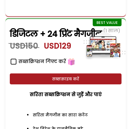
(1 साल)
डिजिटल + 24 प्रिंट मैगजीन
USD150
USD129
सब्सक्रिप्शन गिफ्ट करें
सब्सक्राइब करें
सरिता सब्सक्रिप्शन से जुड़ेें और पाएं
सरिता मैगजीन का सारा कंटेंट
देश विदेश के राजनैतिक मुद्दे