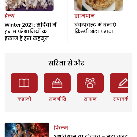
हेल्थ
खानपान
Winter 2021 : सर्दियों में
ब्रेकफास्ट में बनाएं
इन 6 परेशानियों का
क्रिस्पी अंडा पराठा
इलाज है हरा लहसुन
सरिता से और
कहानी
राजनीति
समाज
संपादकीय
फिल्म
अंधविश्वास या टोटका – महा बजट