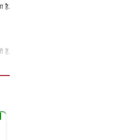
 है.
हैं.