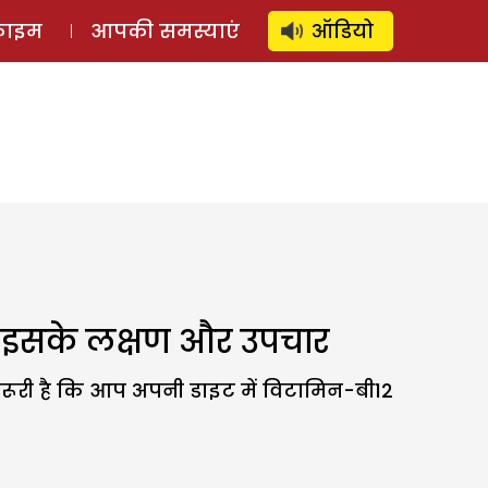
⚲
स्टोरी
लॉग इन
SUBSCRIBE
्राइम
आपकी समस्याएं
ऑडियो
ं इसके लक्षण और उपचार
 जरूरी है कि आप अपनी डाइट में विटामिन-बी12