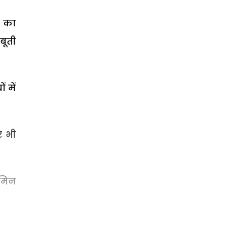
2 का
बूती
 में
र भी
ामिन