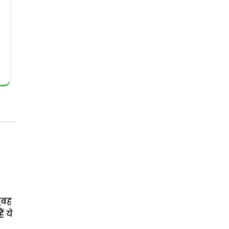
ुबह
ं ये