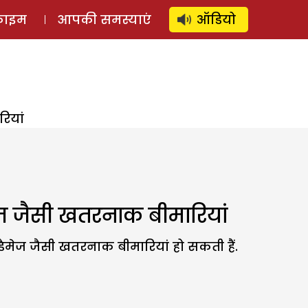
⚲
स्टोरी
लॉग इन
SUBSCRIBE
्राइम
आपकी समस्याएं
ऑडियो
ियां
ेज जैसी खतरनाक बीमारियां
डैमेज जैसी खतरनाक बीमारियां हो सकती हैं.