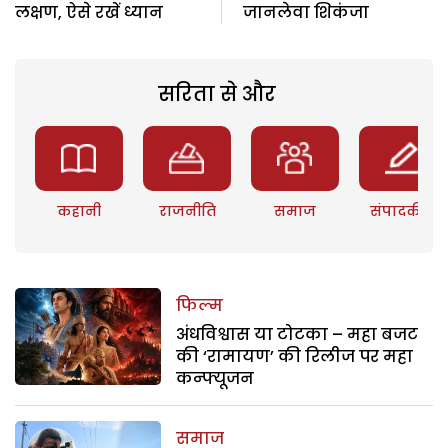
लक्षण, ऐसे रखें ध्यान
जानलेवा शिकंजा
सरिता से और
कहानी
राजनीति
समाज
संपादकीय
फिल्म
अंधविश्वास या टोटका – महा बजट
की ‘रामायण’ की रिलीज पर महा
कन्फ्यूजन
समाज