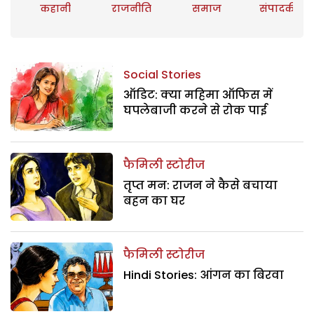
कहानी
राजनीति
समाज
संपादकीय
Social Stories
ऑडिट: क्या महिमा ऑफिस में
घपलेबाजी करने से रोक पाई
फैमिली स्टोरीज
तृप्त मन: राजन ने कैसे बचाया
बहन का घर
फैमिली स्टोरीज
Hindi Stories: आंगन का बिरवा