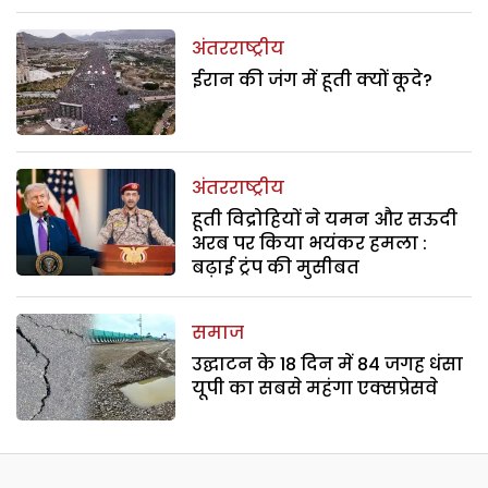
अंतरराष्ट्रीय
ईरान की जंग में हूती क्यों कूदे?
अंतरराष्ट्रीय
हूती विद्रोहियों ने यमन और सऊदी
अरब पर किया भयंकर हमला :
बढ़ाई ट्रंप की मुसीबत
समाज
उद्घाटन के 18 दिन में 84 जगह धंसा
यूपी का सबसे महंगा एक्सप्रेसवे