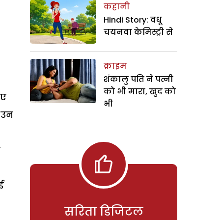
कहानी
Hindi Story: वधू
चयनवा केमिस्ट्री से
क्राइम
शंकालु पति ने पत्नी
को भी मारा, खुद को
िए
भी
. उन
ी
ई
सरिता डिजिटल