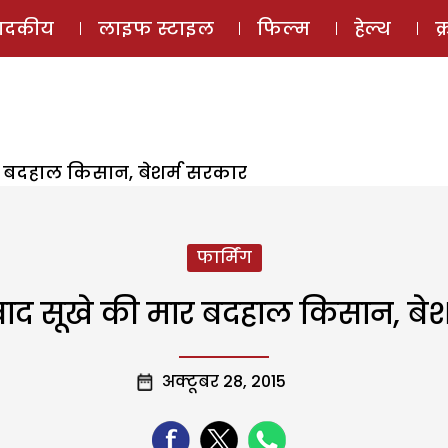
ई-मैगज़ीन
ऑडियो 
पादकीय
लाइफ स्टाइल
फिल्म
हेल्थ
क
र बदहाल किसान, बेशर्म सरकार
फार्मिंग
बाद सूखे की मार बदहाल किसान, बेश
अक्टूबर 28, 2015