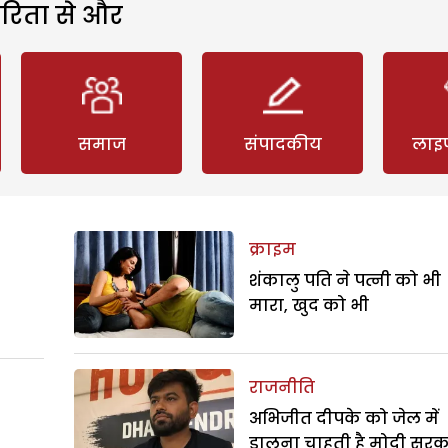
रिता से और
समाज
संपादकीय
लाइ
क्राइम
शंकालु पति ने पत्नी को भी
मारा, खुद को भी
राजनीति
अभिजीत दीपके को जेल में
डालना चाहती है मोदी सरक