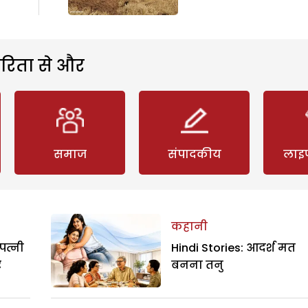
रिता से और
समाज
संपादकीय
लाइ
कहानी
पत्नी
Hindi Stories: आदर्श मत
र
बनना तनु