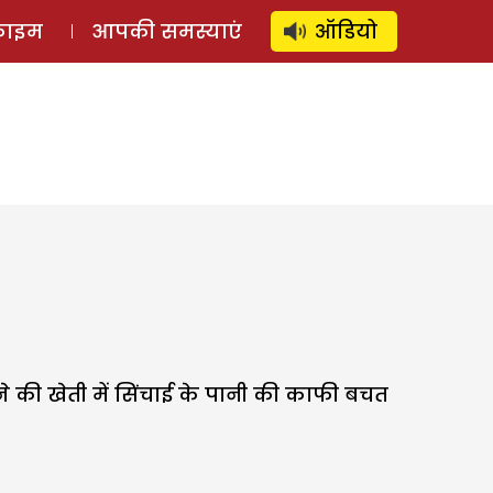
⚲
स्टोरी
लॉग इन
SUBSCRIBE
्राइम
आपकी समस्याएं
ऑडियो
े की खेती में सिंचाई के पानी की काफी बचत