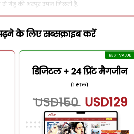
से गेहूं की भरपूर उपज मिलती है.
़ने के लिए सब्सक्राइब करें
डिजिटल + 24 प्रिंट मैगजीन
(1 साल)
USD150
USD129