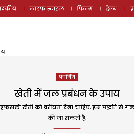
ई-मैगज़ीन
ऑडियो 
पादकीय
लाइफ स्टाइल
फिल्म
हेल्थ
क
पाय
फार्मिंग
खेती में जल प्रबंधन के उपाय
हफसली खेती को वरीयता देना चाहिए. इस पद्धति से गन्न
की जा सकती है.