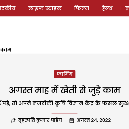
ई-मैगज़ीन
ऑडियो 
पादकीय
लाइफ स्टाइल
फिल्म
हेल्थ
क
े काम
फार्मिंग
अगस्त माह में खेती से जुड़े काम
पड़े, तो अपने नजदीकी कृषि विज्ञान केंद्र के फसल सुरक्ष
बृहस्पति कुमार पांडेय
अगस्त 24, 2022