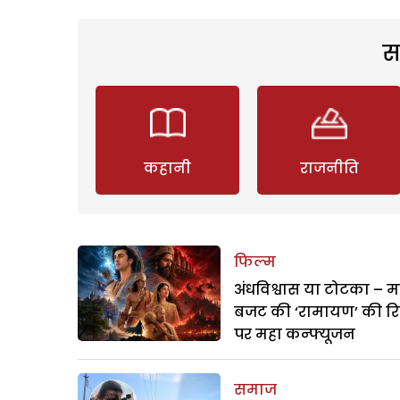
स
कहानी
राजनीति
फिल्म
अंधविश्वास या टोटका – म
बजट की ‘रामायण’ की र
पर महा कन्फ्यूजन
समाज