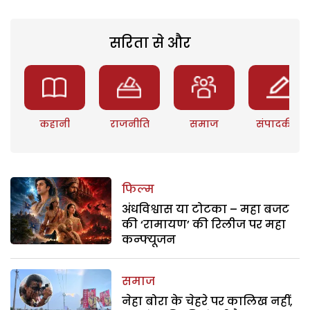
सरिता से और
कहानी
राजनीति
समाज
संपादकीय
फिल्म
अंधविश्वास या टोटका – महा बजट
की ‘रामायण’ की रिलीज पर महा
कन्फ्यूजन
समाज
नेहा बोरा के चेहरे पर कालिख नहीं,