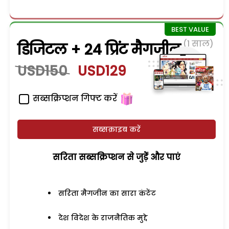
(1 साल)
डिजिटल + 24 प्रिंट मैगजीन
USD150
USD129
सब्सक्रिप्शन गिफ्ट करें
सब्सक्राइब करें
सरिता सब्सक्रिप्शन से जुड़ेें और पाएं
सरिता मैगजीन का सारा कंटेंट
देश विदेश के राजनैतिक मुद्दे