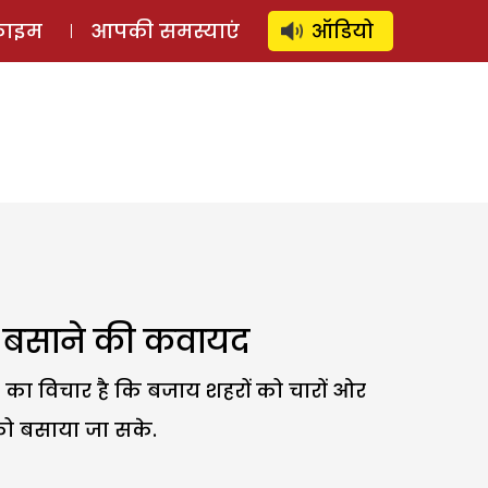
⚲
स्टोरी
लॉग इन
SUBSCRIBE
्राइम
आपकी समस्याएं
ऑडियो
ो बसाने की कवायद
 का विचार है कि बजाय शहरों को चारों ओर
 को बसाया जा सके.