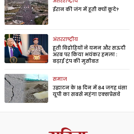
अंतरराष्ट्रीय
ईरान की जंग में हूती क्यों कूदे?
अंतरराष्ट्रीय
हूती विद्रोहियों ने यमन और सऊदी
अरब पर किया भयंकर हमला :
बढ़ाई ट्रंप की मुसीबत
समाज
उद्घाटन के 18 दिन में 84 जगह धंसा
यूपी का सबसे महंगा एक्सप्रेसवे