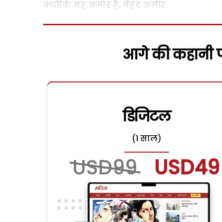
क्योंकि वह अमीर है, बेहद अमीर.
आगे की कहानी पढ
डिजिटल
(1 साल)
USD99
USD49