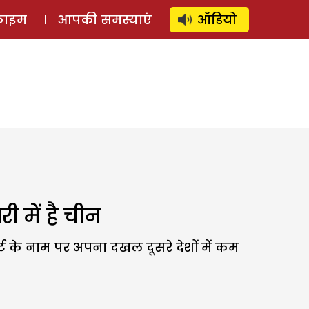
⚲
स्टोरी
लॉग इन
SUBSCRIBE
्राइम
आपकी समस्याएं
ऑडियो
ी में है चीन
स्ट के नाम पर अपना दखल दूसरे देशों में कम