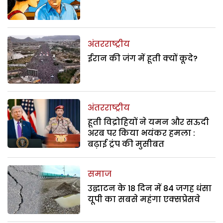
अंतरराष्ट्रीय
ईरान की जंग में हूती क्यों कूदे?
अंतरराष्ट्रीय
हूती विद्रोहियों ने यमन और सऊदी
अरब पर किया भयंकर हमला :
बढ़ाई ट्रंप की मुसीबत
समाज
उद्घाटन के 18 दिन में 84 जगह धंसा
यूपी का सबसे महंगा एक्सप्रेसवे