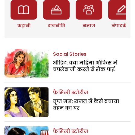
कहानी
राजनीति
समाज
संपादकीय
Social Stories
ऑडिट: क्या महिमा ऑफिस में
घपलेबाजी करने से रोक पाई
फैमिली स्टोरीज
तृप्त मन: राजन ने कैसे बचाया
बहन का घर
फैमिली स्टोरीज