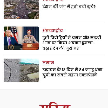
ईरान की जंग में हूती क्यों कूदे?
अंतरराष्ट्रीय
हूती विद्रोहियों ने यमन और सऊदी
अरब पर किया भयंकर हमला :
बढ़ाई ट्रंप की मुसीबत
समाज
उद्घाटन के 18 दिन में 84 जगह धंसा
यूपी का सबसे महंगा एक्सप्रेसवे