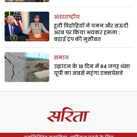
अंतरराष्ट्रीय
हूती विद्रोहियों ने यमन और सऊदी
अरब पर किया भयंकर हमला :
बढ़ाई ट्रंप की मुसीबत
समाज
उद्घाटन के 18 दिन में 84 जगह धंसा
यूपी का सबसे महंगा एक्सप्रेसवे