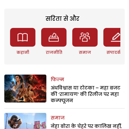
सरिता से और
कहानी
राजनीति
समाज
संपादकीय
फिल्म
अंधविश्वास या टोटका – महा बजट
की ‘रामायण’ की रिलीज पर महा
कन्फ्यूजन
समाज
नेहा बोरा के चेहरे पर कालिख नहीं,