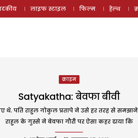
ई-मैगज़ीन
ऑडियो 
पादकीय
लाइफ स्टाइल
फिल्म
हेल्थ
क
क्राइम
Satyakatha: बेवफा बीवी
ए थे. पति राहुल गोकुल प्रतापे ने उसे हर तरह से समझ
राहुल के गुस्से ने बेवफा गौरी पर ऐसा कहर ढाया कि