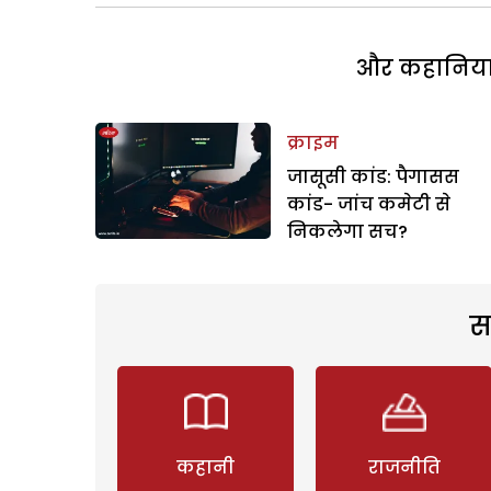
और कहानियां 
क्राइम
जासूसी कांड: पैगासस
कांड- जांच कमेटी से
निकलेगा सच?
स
कहानी
राजनीति