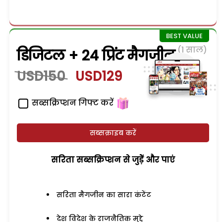
(1 साल)
डिजिटल + 24 प्रिंट मैगजीन
USD150
USD129
सब्सक्रिप्शन गिफ्ट करें
सब्सक्राइब करें
सरिता सब्सक्रिप्शन से जुड़ेें और पाएं
सरिता मैगजीन का सारा कंटेंट
देश विदेश के राजनैतिक मुद्दे