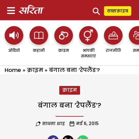
⚲
सब्सक्राइब
ऑडियो
कहानी
क्राइम
आपकी
राजनीति
सम
समस्याएं
Home
»
क्राइम
»
बंगाल बना ‘रेपलैंड’?
क्राइम
बंगाल बना ‘रेपलैंड’?
साधना शाह
मई 6, 2015