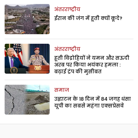
अंतरराष्ट्रीय
ईरान की जंग में हूती क्यों कूदे?
अंतरराष्ट्रीय
हूती विद्रोहियों ने यमन और सऊदी
अरब पर किया भयंकर हमला :
बढ़ाई ट्रंप की मुसीबत
समाज
उद्घाटन के 18 दिन में 84 जगह धंसा
यूपी का सबसे महंगा एक्सप्रेसवे