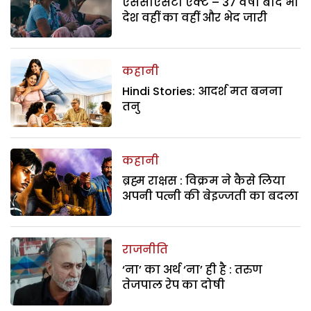
एससीएसटी एक्ट – 37 वर्षों बाद भी
देश वहीं का वहीं और भेद जारी
कहानी
Hindi Stories: आदर्श मत बनना
तनु
कहानी
ब्रह्म राक्षस : विक्रम ने कैसे लिया
अपनी पत्नी की बेइज्जती का बदला
राजनीति
‘ना’ का अर्थ ‘ना’ ही है : तरुण
तेजपाल रेप का दोषी