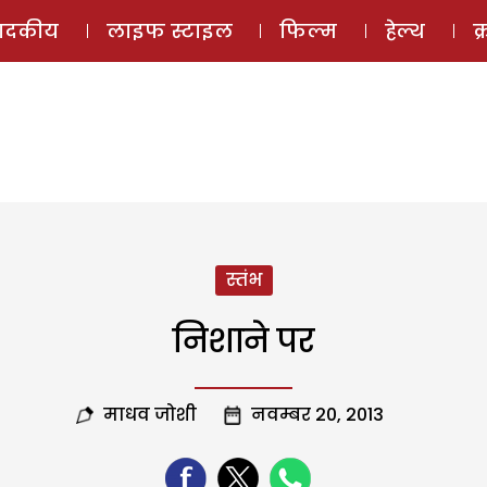
ई-मैगज़ीन
ऑडियो 
पादकीय
लाइफ स्टाइल
फिल्म
हेल्थ
क
स्तंभ
निशाने पर
माधव जोशी
नवम्बर 20, 2013