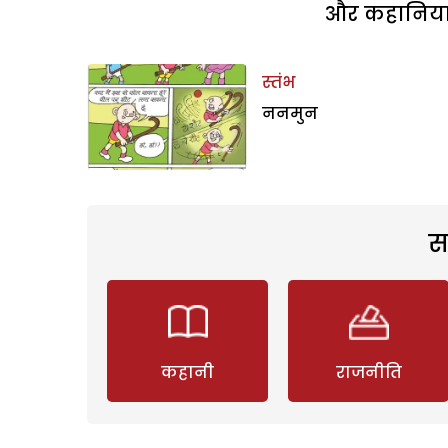
और कहानियां 
स्तंभ
ननमुन
स
कहानी
राजनीति