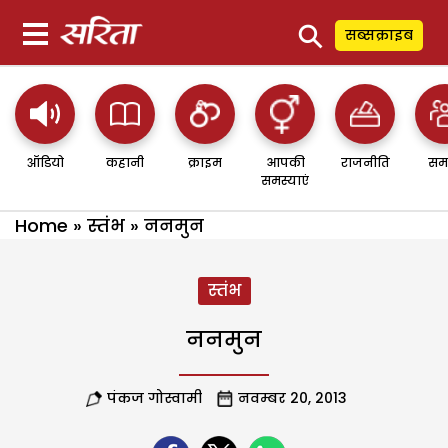
⚲
सब्सक्राइब
ऑडियो
कहानी
क्राइम
आपकी
राजनीति
सम
समस्याएं
Home
»
स्तंभ
»
ननमुन
स्तंभ
ननमुन
पंकज गोस्वामी
नवम्बर 20, 2013