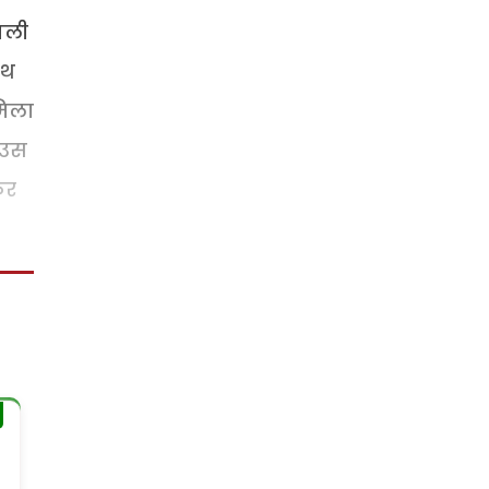
अगली
ाथ
मिला
 उस
कर