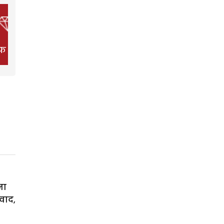
फ स्टाइल
फिल्म
हेल्थ
ना
वाद,