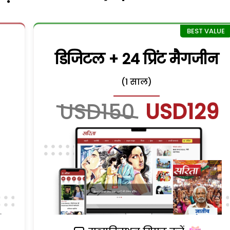
डिजिटल + 24 प्रिंट मैगजीन
(1 साल)
USD150
USD129