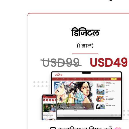
डिजिटल
(1 साल)
USD99
USD49