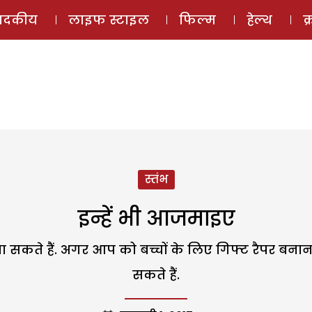
ई-मैगज़ीन
ऑडियो 
पादकीय
लाइफ स्टाइल
फिल्म
हेल्थ
क
स्तंभ
इन्हें भी आजमाइए
ना सकते हैं. अगर आप को बच्चों के लिए गिफ्ट रैपर ब
सकते हैं.