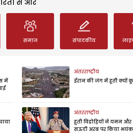
रिता से और
समाज
संपादकीय
लाइ
अंतरराष्ट्रीय
 में
ईरान की जंग में हूती क्यों क
पाई
अंतरराष्ट्रीय
बचाया
हूती विद्रोहियों ने यमन और
सऊदी अरब पर किया भयं