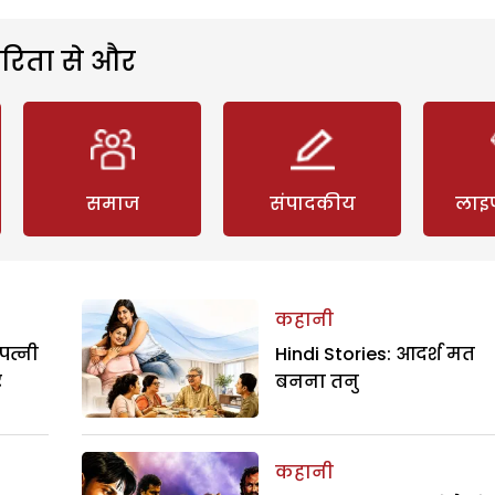
रिता से और
समाज
संपादकीय
लाइ
कहानी
पत्नी
Hindi Stories: आदर्श मत
र
बनना तनु
कहानी