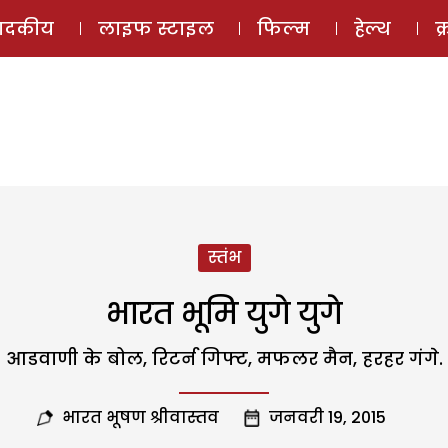
ई-मैगज़ीन
ऑडियो 
पादकीय
लाइफ स्टाइल
फिल्म
हेल्थ
क
स्तंभ
भारत भूमि युगे युगे
आडवाणी के बोल, रिटर्न गिफ्ट, मफलर मैन, हरहर गंगे.
भारत भूषण श्रीवास्तव
जनवरी 19, 2015