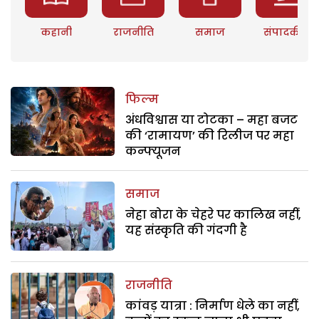
कहानी
राजनीति
समाज
संपादकीय
फिल्म
अंधविश्वास या टोटका – महा बजट
की ‘रामायण’ की रिलीज पर महा
कन्फ्यूजन
समाज
नेहा बोरा के चेहरे पर कालिख नहीं,
यह संस्कृति की गंदगी है
राजनीति
कांवड़ यात्रा : निर्माण धेले का नहीं,