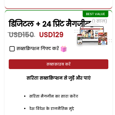
(1 साल)
डिजिटल + 24 प्रिंट मैगजीन
USD150
USD129
सब्सक्रिप्शन गिफ्ट करें
सब्सक्राइब करें
सरिता सब्सक्रिप्शन से जुड़ेें और पाएं
सरिता मैगजीन का सारा कंटेंट
देश विदेश के राजनैतिक मुद्दे