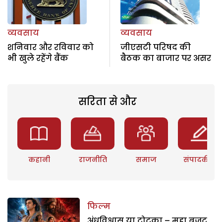
व्यवसाय
व्यवसाय
शनिवार और रविवार को
जीएसटी परिषद की
भी खुले रहेंगे बैंक
बैठक का बाजार पर असर
सरिता से और
कहानी
राजनीति
समाज
संपादकीय
फिल्म
अंधविश्वास या टोटका – महा बजट