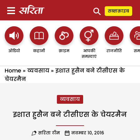
⚲
सब्सक्राइब
ऑडियो
कहानी
क्राइम
आपकी
राजनीति
सम
समस्याएं
Home
»
व्यवसाय
»
इशात हुसैन बने टीसीएस के
चेयरमैन
व्यवसाय
इशात हुसैन बने टीसीएस के चेयरमैन
सरिता टीम
नवम्बर 10, 2016