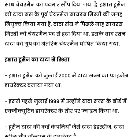
साथ चेयरमैन का पदभार सौंप दि‍या गया है. इशात हुसैन
को टाटा संस के पूर्व चेयरमैन सायरस मि‍स्‍त्री की जगह
नि‍युक्‍त कि‍या गया है. टाटा संस ने पि‍छले माह सायरस
मि‍स्‍त्री को चेयरमैन पद से हटा दि‍या था. इसके बाद रतन
टाटा को ग्रुप का अंतरि‍म चेयरमैन घोषि‍त कि‍या गया.
इशात हुसैन का टाटा से रि‍श्‍ता
- इशात हुसैन को जुलाई 2000 में टाटा सन्‍स का फाइनेंस
डायरेक्‍टर बनाया गया था.
- इससे पहले जुलाई 1999 में उन्‍होंने टाटा सन्‍स के बोर्ड में
एक्‍जीक्‍यूटि‍व डायरेक्‍टर के तौर पर ज्‍वाइन कि‍या था.
- हुसैन टाटा की कई कंपनि‍यों जैसे टाटा इंडस्‍ट्रीज, टाटा
स्‍टील और वॉल्‍टास के डायरेक्‍ट हैं.