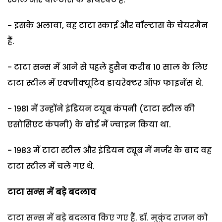
- इसके अलावा, वह टाटा स्‍काई और वॉल्‍टास के चेयरमैन
हैं.
- टाटा सन्‍स में आने से पहले हुसैन करीब 10 साल के लि‍ए
टाटा स्‍टील में एक्‍जीक्‍यूटि‍व डायरेक्‍टर ऑफ फाइनेंस थे.
- 1981 में उन्‍होंने इंडि‍यन टयूब कंपनी (टाटा स्‍टील की
एसोसि‍एट कंपनी) के बोर्ड में ज्‍वाइन कि‍या था.
- 1983 में टाटा स्‍टील और इंडि‍यन ट्यूब में मर्जर के बाद वह
टाटा स्‍टील में चले गए थे.
टाटा सन्‍स में बड़े बदलाव
टाटा सन्‍स में बड़े बदलाव किए गए हैं. डॉ. मुकुंद राजन को