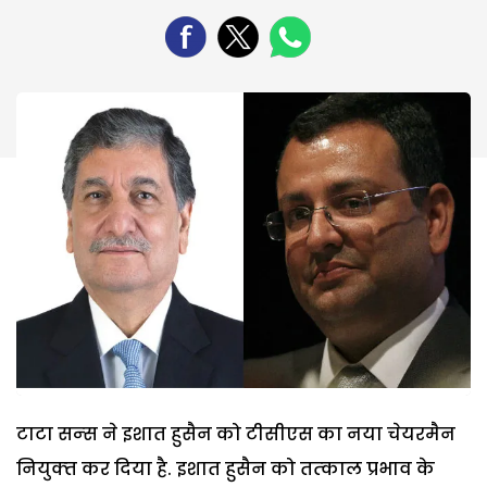
टाटा सन्‍स ने इशात हुसैन को टीसीएस का नया चेयरमैन
नि‍युक्‍त कर दि‍या है. इशात हुसैन को तत्‍काल प्रभाव के