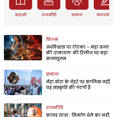
कहानी
राजनीति
समाज
संपादकीय
फिल्म
अंधविश्वास या टोटका – महा बजट
की ‘रामायण’ की रिलीज पर महा
कन्फ्यूजन
समाज
नेहा बोरा के चेहरे पर कालिख नहीं,
यह संस्कृति की गंदगी है
राजनीति
कांवड़ यात्रा : निर्माण धेले का नहीं,