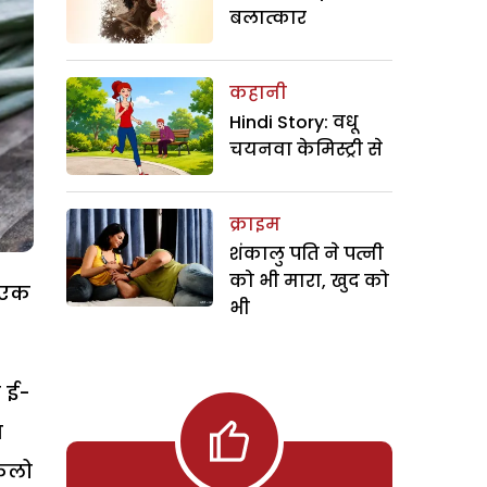
बलात्कार
कहानी
Hindi Story: वधू
चयनवा केमिस्ट्री से
क्राइम
शंकालु पति ने पत्नी
को भी मारा, खुद को
ं एक
भी
े ई-
श
किलो