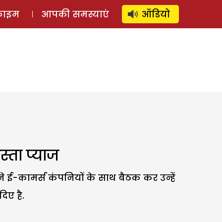
⚲
स्टोरी
लॉग इन
SUBSCRIBE
्राइम
आपकी समस्याएं
ऑडियो
्ता प्याज
ने ई-कामर्स कंपनियों के साथ बैठक कर उन्हें
दिए है.