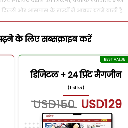
ं जल्द गिरावट देखने को मिलेगी, क्योंकि ज्यादातर सब्जी
जा दिल्ली और आसपास के राज्यों में आवक बढ़ने वाली है.
़ने के लिए सब्सक्राइब करें
डिजिटल + 24 प्रिंट मैगजीन
(1 साल)
USD150
USD129