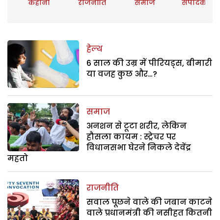
कहानी
राजनीति
समाज
संपादकीय
हेल्थ
6 साल की उम्र में पीरियड्स, बीमारी
या वजह कुछ और…?
समाज
अनशन से टूटा शरीर, लेकिन
हौसला कायम : स्ट्रेचर पर
विधानसभा घेरने निकले देवेंद्र
महतो
राजनीति
सवाल पूछने वाले की जबान काटने
वाले प्रधानमंत्री की नसीहत कितनी