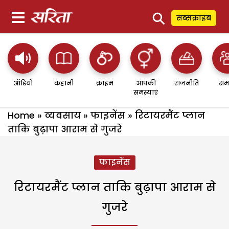
⚲
सब्सक्राइब
ऑडियो
कहानी
क्राइम
आपकी
राजनीति
सम
समस्याएं
Home
»
व्यवसाय
»
फाइनेंस
»
रिटायरमैंट प्लान
ताकि बुढ़ापा आराम से गुजरे
फाइनेंस
रिटायरमैंट प्लान ताकि बुढ़ापा आराम से
गुजरे