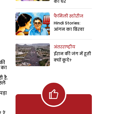
का घर
फैमिली स्टोरीज
Hindi Stories:
आंगन का बिरवा
अंतरराष्ट्रीय
ईरान की जंग में हूती
क्यों कूदे?
 की
त का
 है.
्ले
पड़ा
हैं