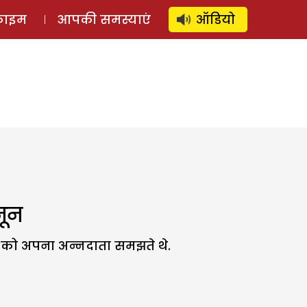
⚲
स्टोरी
लॉग इन
SUBSCRIBE
्राइम
आपकी समस्याएं
ऑडियो
नून
क को अपना अन्नदाता समझते थे.