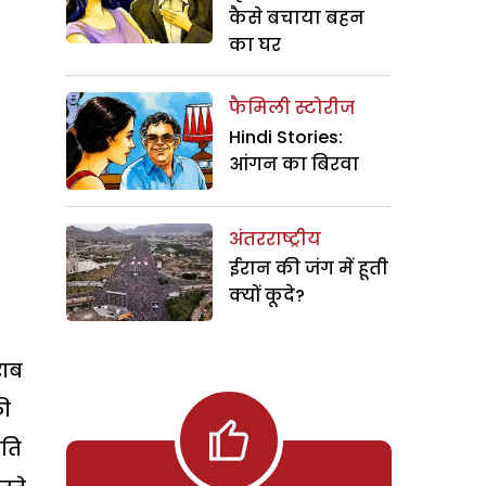
कैसे बचाया बहन
का घर
फैमिली स्टोरीज
Hindi Stories:
आंगन का बिरवा
अंतरराष्ट्रीय
ईरान की जंग में हूती
क्यों कूदे?
राब
की
िति