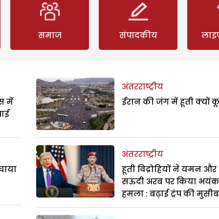
समाज
संपादकीय
लाइ
अंतरराष्ट्रीय
 में
ईरान की जंग में हूती क्यों क
पाई
अंतरराष्ट्रीय
बचाया
हूती विद्रोहियों ने यमन और
सऊदी अरब पर किया भयं
हमला : बढ़ाई ट्रंप की मुसी