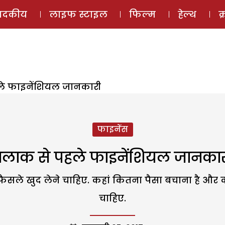
ई-मैगज़ीन
ऑडियो 
पादकीय
लाइफ स्टाइल
फिल्म
हेल्थ
क
े फाइनेंशियल जानकारी
फाइनेंस
लाक से पहले फाइनेंशियल जानका
 फैसले खुद लेने चाहिए. कहां कितना पैसा बचाना है और
चाहिए.