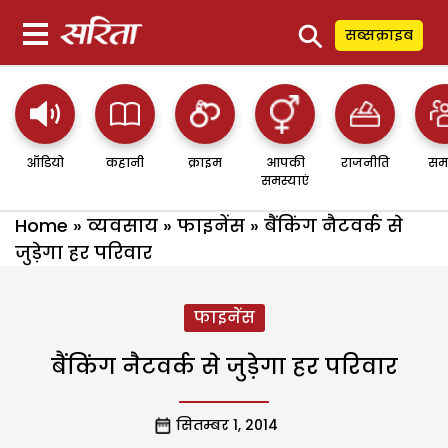
⚲
सब्सक्राइब
ऑडियो
कहानी
क्राइम
आपकी
राजनीति
सम
समस्याएं
Home
»
व्यवसाय
»
फाइनेंस
»
बैंकिंग नैटवर्क से
जुड़ेगा हर परिवार
फाइनेंस
बैंकिंग नैटवर्क से जुड़ेगा हर परिवार
सितम्बर 1, 2014