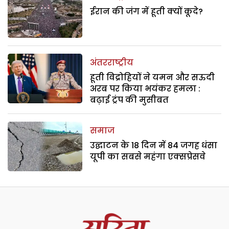
ईरान की जंग में हूती क्यों कूदे?
अंतरराष्ट्रीय
हूती विद्रोहियों ने यमन और सऊदी
अरब पर किया भयंकर हमला :
बढ़ाई ट्रंप की मुसीबत
समाज
उद्घाटन के 18 दिन में 84 जगह धंसा
यूपी का सबसे महंगा एक्सप्रेसवे