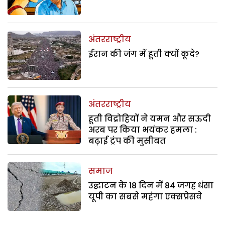
अंतरराष्ट्रीय
ईरान की जंग में हूती क्यों कूदे?
अंतरराष्ट्रीय
हूती विद्रोहियों ने यमन और सऊदी
अरब पर किया भयंकर हमला :
बढ़ाई ट्रंप की मुसीबत
समाज
उद्घाटन के 18 दिन में 84 जगह धंसा
यूपी का सबसे महंगा एक्सप्रेसवे