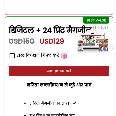
(1 साल)
डिजिटल + 24 प्रिंट मैगजीन
USD150
USD129
सब्सक्रिप्शन गिफ्ट करें
सब्सक्राइब करें
सरिता सब्सक्रिप्शन से जुड़ेें और पाएं
सरिता मैगजीन का सारा कंटेंट
देश विदेश के राजनैतिक मुद्दे