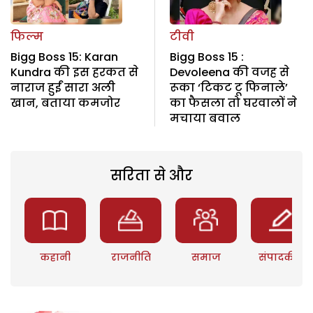
फिल्म
टीवी
Bigg Boss 15: Karan
Bigg Boss 15 :
Kundra की इस हरकत से
Devoleena की वजह से
नाराज हुईं सारा अली
रूका ‘टिकट टू फिनाले’
खान, बताया कमजोर
का फैसला तो घरवालों ने
मचाया बवाल
सरिता से और
कहानी
राजनीति
समाज
संपादकीय