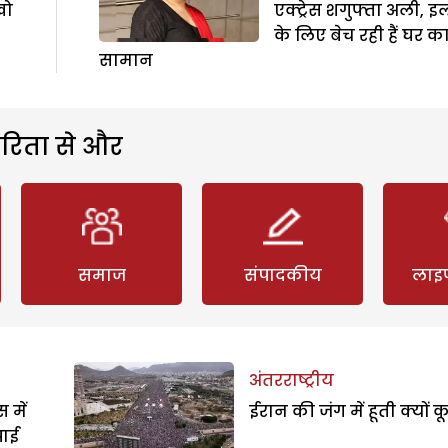
खो
एक्ट्रेस शगुफ्ता अली, 
के लिए बेच रही हैं घर क
सामान
रिता से और
समाज
संपादकीय
लाइ
अंतरराष्ट्रीय
 में
ईरान की जंग में हूती क्यों क
पाई