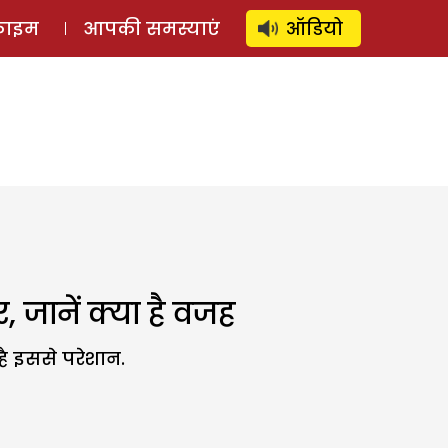
⚲
स्टोरी
लॉग इन
SUBSCRIBE
्राइम
आपकी समस्याएं
ऑडियो
 जानें क्या है वजह
है इससे परेशान.