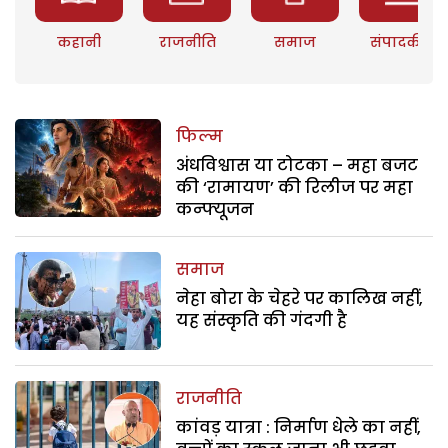
कहानी
राजनीति
समाज
संपादकीय
फिल्म
अंधविश्वास या टोटका – महा बजट
की ‘रामायण’ की रिलीज पर महा
कन्फ्यूजन
समाज
नेहा बोरा के चेहरे पर कालिख नहीं,
यह संस्कृति की गंदगी है
राजनीति
कांवड़ यात्रा : निर्माण धेले का नहीं,