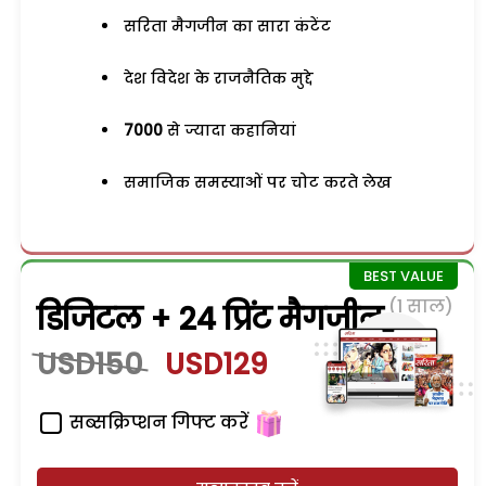
सरिता मैगजीन का सारा कंटेंट
देश विदेश के राजनैतिक मुद्दे
7000
से ज्यादा कहानियां
समाजिक समस्याओं पर चोट करते लेख
(1 साल)
डिजिटल + 24 प्रिंट मैगजीन
USD150
USD129
सब्सक्रिप्शन गिफ्ट करें