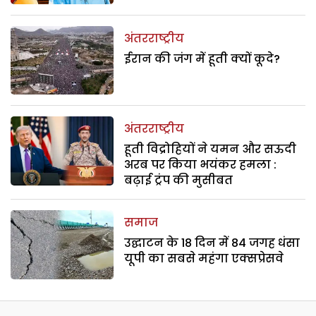
अंतरराष्ट्रीय
ईरान की जंग में हूती क्यों कूदे?
अंतरराष्ट्रीय
हूती विद्रोहियों ने यमन और सऊदी
अरब पर किया भयंकर हमला :
बढ़ाई ट्रंप की मुसीबत
समाज
उद्घाटन के 18 दिन में 84 जगह धंसा
यूपी का सबसे महंगा एक्सप्रेसवे