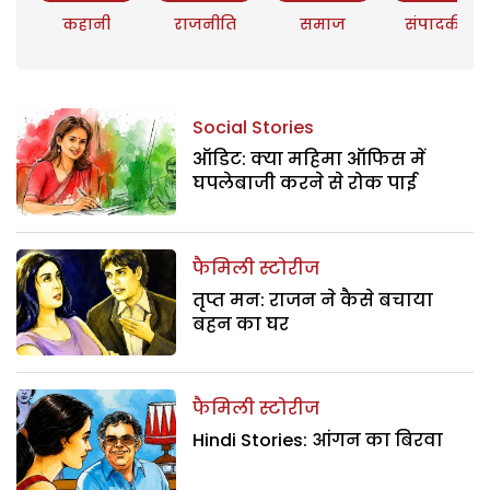
कहानी
राजनीति
समाज
संपादकीय
Social Stories
ऑडिट: क्या महिमा ऑफिस में
घपलेबाजी करने से रोक पाई
फैमिली स्टोरीज
तृप्त मन: राजन ने कैसे बचाया
बहन का घर
फैमिली स्टोरीज
Hindi Stories: आंगन का बिरवा