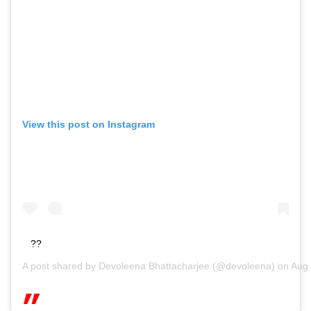
View this post on Instagram
??
A post shared by
Devoleena Bhattacharjee
(@devoleena) on
Aug 