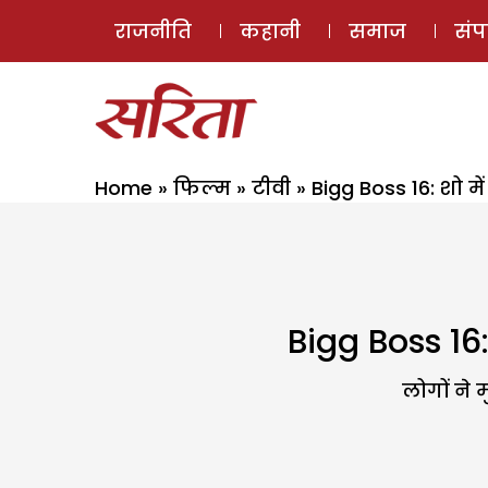
राजनीति
कहानी
समाज
सं
Home
»
फिल्म
»
टीवी
»
Bigg Boss 16: शो म
Bigg Boss 16:
लोगों ने म