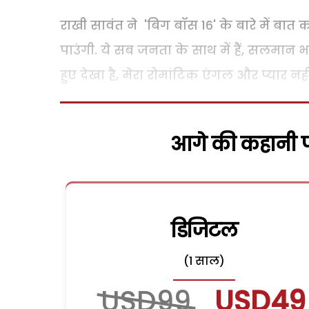
राखी सावंत ने 'बिग बॉस 16' के बारे में बात क
पाउंगी. ये सब जनता के साथ में हैं, सलमान भाई क
हुए देखा है, मेरा रोमांटिक एंगल और प्यार नहीं
आगे की कहानी पढ
डिजिटल
(1 साल)
USD99
USD49