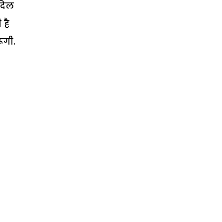
आदिल
 है
ंगी.