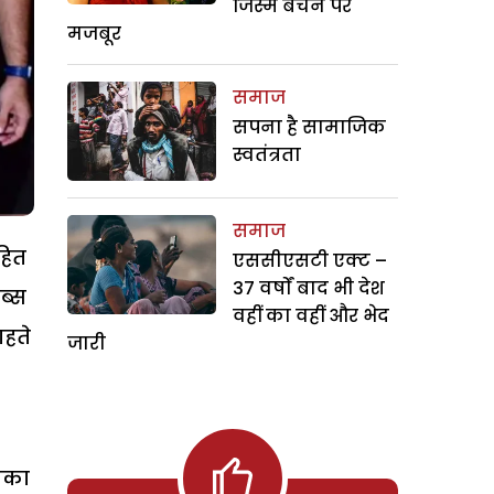
जिस्म बेचने पर
मजबूर
समाज
सपना है सामाजिक
स्वतंत्रता
समाज
हित
एससीएसटी एक्ट –
37 वर्षों बाद भी देश
ेब्स
वहीं का वहीं और भेद
ाहते
जारी
मौका