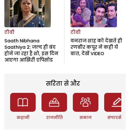
टीवी
टीवी
Saath Nibhana
वनराज शाह को देखते ही
Saathiya 2: जल्द ही बंद
रणबीर कपूर ने कही ये
होने जा रहा है शो, इस दिन
बात, देखें VIDEO
आएगा आखिरी एपिसोड
सरिता से और
कहानी
राजनीति
समाज
संपादकीय